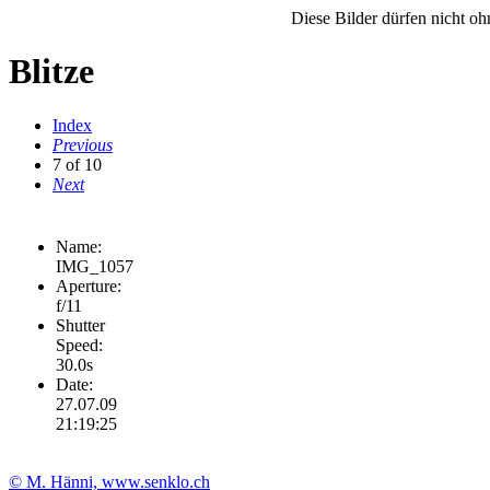
Diese Bilder dürfen nicht o
Blitze
Index
Previous
7 of 10
Next
Name:
IMG_1057
Aperture:
f/11
Shutter
Speed:
30.0s
Date:
27.07.09
21:19:25
© M. Hänni, www.senklo.ch