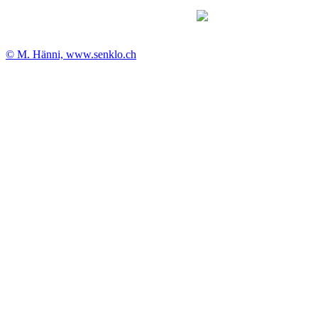
© M. Hänni, www.senklo.ch