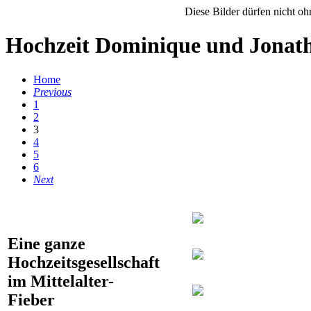
Diese Bilder dürfen nicht o
Hochzeit Dominique und Jonat
Home
Previous
1
2
3
4
5
6
Next
Eine ganze
Hochzeitsgesellschaft
im Mittelalter-
Fieber