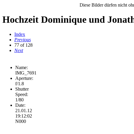
Diese Bilder dürfen nicht o
Hochzeit Dominique und Jonat
Index
Previous
77 of 128
Next
Name:
IMG_7691
Aperture:
f/1.8
Shutter
Speed:
1/80
Date:
21.01.12
19:12:02
N000