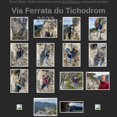
Diese Bilder dürfen nicht ohne meine
Einwilligung
verwendet werden!
Via Ferrata du Tichodrom
2022
Matthias Hänni