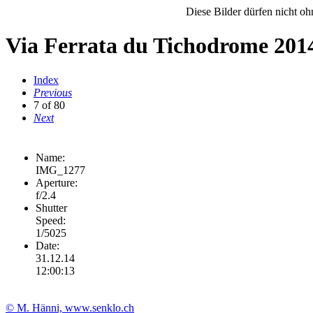
Diese Bilder dürfen nicht o
Via Ferrata du Tichodrome 201
Index
Previous
7 of 80
Next
Name:
IMG_1277
Aperture:
f/2.4
Shutter
Speed:
1/5025
Date:
31.12.14
12:00:13
© M. Hänni, www.senklo.ch